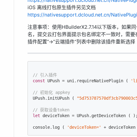
https://nativesupport.dcloud.net.cn/NativePlug
iOS 离线打包原生插件另见文档
https://nativesupport.dcloud.net.cn/NativePlug
注意事项：使用HBuilderX2.7.14以下版本，
名，提交云打包界面提示包名绑定不一致时，需要在HBuild
插件配置”->”云端插件“列表中删除该插件重新选择
// 引入插件
const
 UPush = uni.requireNativePlugin ( 
'l
// 初始化 appkey
UPush.initUPush ( 
"5d753787570df3cb790003c
// 获取设备token
let
 deviceToken = UPush.getDeviceToken ( );
console
.log ( 
'deviceToken='