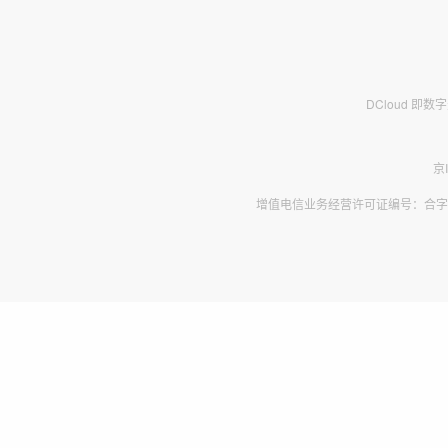
DCloud 即
京
增值电信业务经营许可证编号：合字B2-2