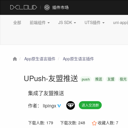
全部
前端组件
JS SDK
UTS插件
uni-a
App原生语言插件
App原生语言插件
UPush-友盟推送
push
推送
友盟
极光
集成了友盟推送
作者：
lipingx
进入交流群
下载人数: 179
下载次数: 248
收藏人数:
7