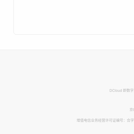
DCloud 即
京
增值电信业务经营许可证编号：合字B2-2