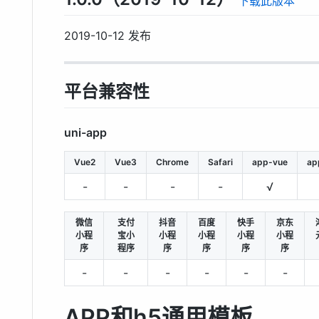
下载此版本
2019-10-12 发布
平台兼容性
uni-app
Vue2
Vue3
Chrome
Safari
app-vue
ap
-
-
-
-
√
微信
支付
抖音
百度
快手
京东
小程
宝小
小程
小程
小程
小程
序
程序
序
序
序
序
-
-
-
-
-
-
APP和h5通用模板