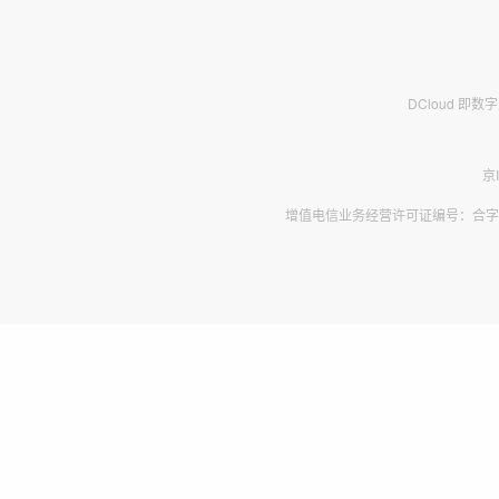
DCloud 即
京
增值电信业务经营许可证编号：合字B2-2