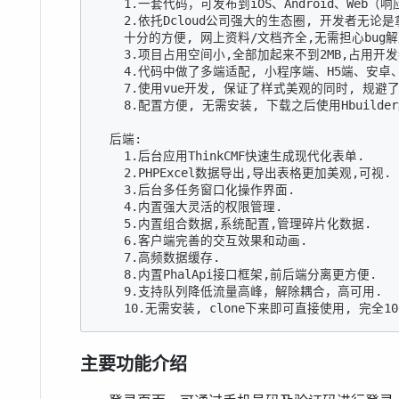
    1.一套代码，可发布到iOS、Android、Web
    2.依托Dcloud公司强大的生态圈, 开发者无
    十分的方便, 网上资料/文档齐全,无需担心bug解
    3.项目占用空间小,全部加起来不到2MB,占用开发
    4.代码中做了多端适配, 小程序端、H5端、安卓
    7.使用vue开发, 保证了样式美观的同时, 规避了
    8.配置方便, 无需安装, 下载之后使用Hbuilde
  后端:  

    1.后台应用ThinkCMF快速生成现代化表单.

    2.PHPExcel数据导出,导出表格更加美观,可视.

    3.后台多任务窗口化操作界面.

    4.内置强大灵活的权限管理.

    5.内置组合数据,系统配置,管理碎片化数据.

    6.客户端完善的交互效果和动画.

    7.高频数据缓存.

    8.内置PhalApi接口框架,前后端分离更方便.

    9.支持队列降低流量高峰，解除耦合，高可用.

    10.无需安装, 
clone
主要功能介绍