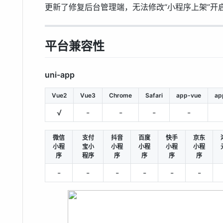
更新了修复后台管理端，无法修改“小程序上架”开
平台兼容性
uni-app
Vue2
Vue3
Chrome
Safari
app-vue
ap
√
-
-
-
-
微信
支付
抖音
百度
快手
京东
小程
宝小
小程
小程
小程
小程
序
程序
序
序
序
序
-
-
-
-
-
-