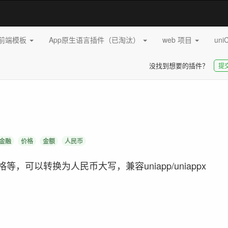
pp前端模板
App原生语言插件（已淘汰）
web 项目
uni
没找到想要的插件？
提
金融
价格
金额
人民币
格等，可以转换为人民币大写，兼容uniapp/uniappx