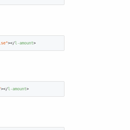
lse"
>
</
l-amount
>
"
>
</
l-amount
>