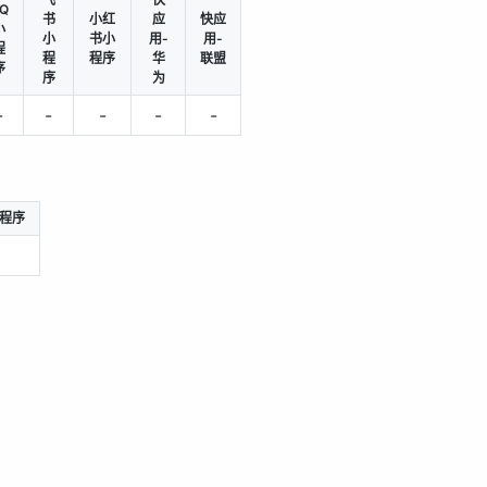
Q
书
小红
应
快应
小
小
书小
用-
用-
程
程
程序
华
联盟
序
序
为
-
-
-
-
-
程序