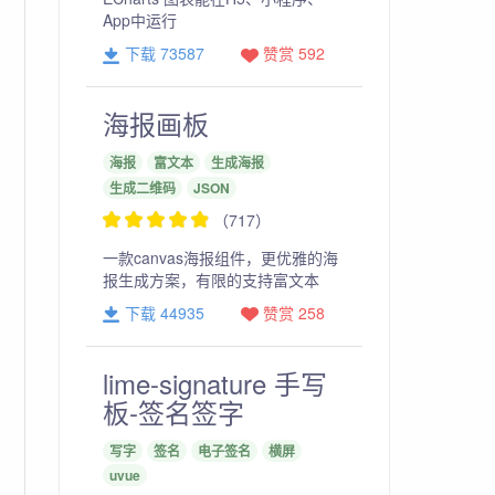
App中运行
下载 73587
赞赏 592
海报画板
海报
富文本
生成海报
生成二维码
JSON
（717）
一款canvas海报组件，更优雅的海
报生成方案，有限的支持富文本
下载 44935
赞赏 258
lime-signature 手写
板-签名签字
写字
签名
电子签名
横屏
uvue