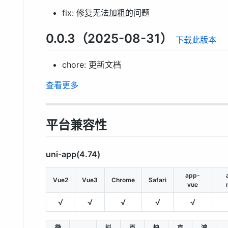
fix: 修复无法加粗的问题
0.0.3（2025-08-31）
下载此版本
chore: 更新文档
查看更多
平台兼容性
uni-app(4.74)
app-
Vue2
Vue3
Chrome
Safari
vue
√
√
√
√
√
微
抖
百
快
京
鸿