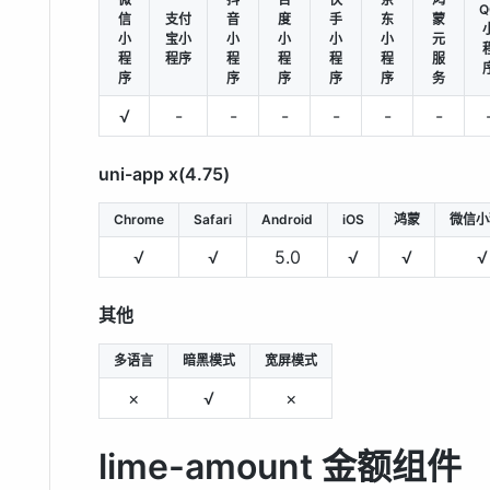
Q
信
支付
音
度
手
东
蒙
小
宝小
小
小
小
小
元
程
程序
程
程
程
程
服
序
序
序
序
序
务
√
-
-
-
-
-
-
uni-app x(4.75)
Chrome
Safari
Android
iOS
鸿蒙
微信小
√
√
5.0
√
√
√
其他
多语言
暗黑模式
宽屏模式
×
√
×
lime-amount 金额组件