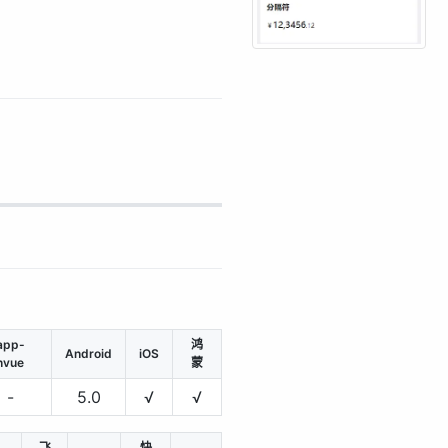
app-
鸿
Android
iOS
nvue
蒙
-
5.0
√
√
飞
快