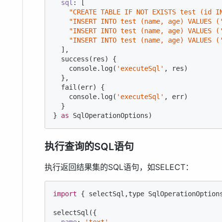
sql
: [

"CREATE TABLE IF NOT EXISTS test (id I
"INSERT INTO test (name, age) VALUES (
"INSERT INTO test (name, age) VALUES (
"INSERT INTO test (name, age) VALUES (
  ],

  success(res) {

console
.log(
'executeSql'
, res)

  },

  fail(err) {

console
.log(
'executeSql'
, err)

  }

} 
as
 SqlOperationOptions)
执行查询的SQL语句
执行返回结果集的SQL语句，如SELECT：
import
 { selectSql,type SqlOperationOption
selectSql({
