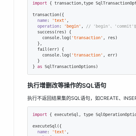
import
 { transaction,type SqlTransactionOp
transaction({

name
: 
'text'
,

operation
: 
'begin'
, 
// 'begin'、'commit'
  success(res) {

console
.log(
'transaction'
, res)

  },

  fail(err) {

console
.log(
'transaction'
, err)

  }

} 
as
 SqlTransactionOptions)
执行增删改等操作的SQL语句
执行不返回结果集的SQL语句，如CREATE、INSER
import
 { executeSql, type SqlOperationOpti
executeSql({

name
: 
'text'
,
