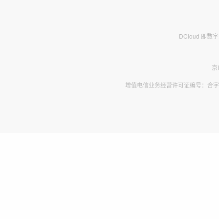
DCloud 即
京
增值电信业务经营许可证编号：合字B2-2