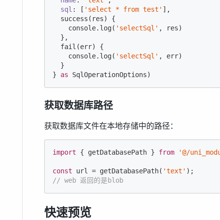
name
: 
'text'
,

sql
: [
'select * from test'
],

  success(res) {

console
.log(
'selectSql'
, res)

  },

  fail(err) {

console
.log(
'selectSql'
, err)

  }

} 
as
 SqlOperationOptions)
获取数据库路径
获取数据库文件在本地存储中的路径：
import
 { getDatabasePath } 
from
'@/uni_mod
const
 url = getDatabasePath(
'text'
// web 返回的是blob
快速预览