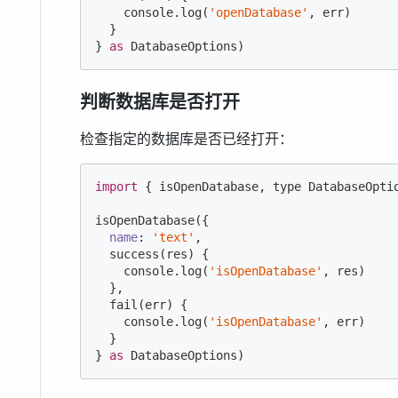
console
.log(
'openDatabase'
, err)

  }

} 
as
 DatabaseOptions)
判断数据库是否打开
检查指定的数据库是否已经打开：
import
 { isOpenDatabase, type DatabaseOpti
isOpenDatabase({

name
: 
'text'
,

  success(res) {

console
.log(
'isOpenDatabase'
, res)

  },

  fail(err) {

console
.log(
'isOpenDatabase'
, err)

  }

} 
as
 DatabaseOptions)