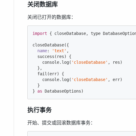
关闭数据库
关闭已打开的数据库：
import
 { closeDatabase, type DatabaseOptio
closeDatabase({

name
: 
'text'
,

  success(res) {

console
.log(
'closeDatabase'
, res)

  },

  fail(err) {

console
.log(
'closeDatabase'
, err)

  }

} 
as
 DatabaseOptions)
执行事务
开始、提交或回滚数据库事务：