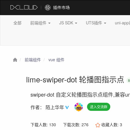
全部
前端组件
JS SDK
UTS插件
uni-a
前端组件
vue 组件
lime-swiper-dot 轮播图指示点
l
swiper-dot 自定义轮播图指示点组件,兼容unia
作者：
陌上华年
进入交流群
下载人数: 130
下载次数: 276
收藏人数:
3