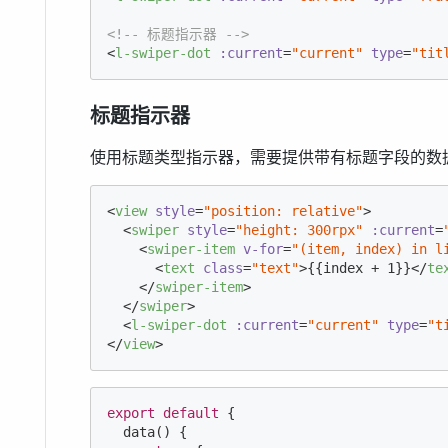
<!-- 标题指示器 -->
<
l-swiper-dot
:current
=
"current"
type
=
"tit
标题指示器
使用标题类型指示器，需要提供带有标题字段的数
<
view
style
=
"position: relative"
>
<
swiper
style
=
"height: 300rpx"
:current
=
<
swiper-item
v-for
=
"(item, index) in l
<
text
class
=
"text"
>
{{index + 1}}
</
te
</
swiper-item
>
</
swiper
>
<
l-swiper-dot
:current
=
"current"
type
=
"t
</
view
>
export
default
 {

  data() {
