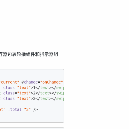
容器包裹轮播组件和指示器组
"current"
 @
change
=
"onChange"
:autoplay
=
"true"
:interval
=
t
class
=
"text"
>
1
</
text
>
</
swiper-item
>
t
class
=
"text"
>
2
</
text
>
</
swiper-item
>
t
class
=
"text"
>
3
</
text
>
</
swiper-item
>
ot"
:total
=
"3"
 />