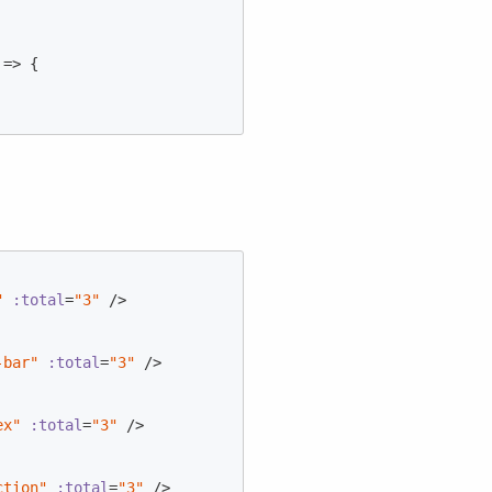
 =>
 {

"
:total
=
"3"
 />
-bar"
:total
=
"3"
 />
ex"
:total
=
"3"
 />
ction"
:total
=
"3"
 />