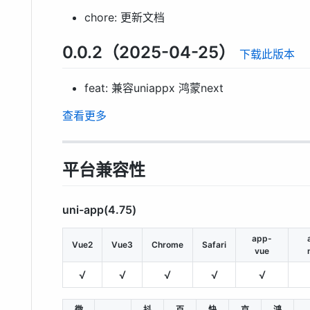
chore: 更新文档
0.0.2（2025-04-25）
下载此版本
feat: 兼容uniappx 鸿蒙next
查看更多
平台兼容性
uni-app(4.75)
app-
Vue2
Vue3
Chrome
Safari
vue
√
√
√
√
√
微
抖
百
快
京
鸿