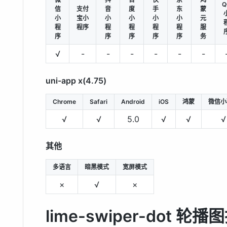
Q
信
支付
音
度
手
东
蒙
小
宝小
小
小
小
小
元
程
程序
程
程
程
程
服
序
序
序
序
序
务
√
-
-
-
-
-
-
uni-app x(4.75)
Chrome
Safari
Android
iOS
鸿蒙
微信小
√
√
5.0
√
√
√
其他
多语言
暗黑模式
宽屏模式
×
√
×
lime-swiper-dot 