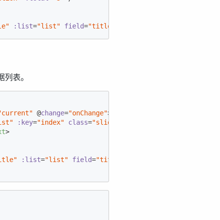
le"
:list
=
"list"
field
=
"title"
 />
据列表。
"current"
 @
change
=
"onChange"
>
ist"
:key
=
"index"
class
=
"slide"
>
xt
>
itle"
:list
=
"list"
field
=
"title"
 />