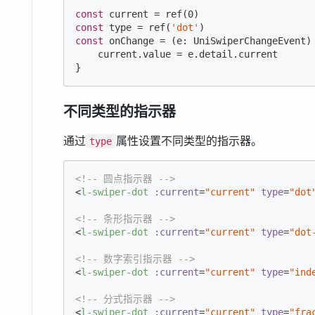
const
 current = ref(
0
const
 type = ref(
'dot'
const
 onChange = 
(
e: UniSwiperChangeEvent
)
    current.value = e.detail.current

}
不同类型的指示器
通过
属性设置不同类型的指示器。
type
<!-- 圆点指示器 -->
<
l-swiper-dot
:current
=
"current"
type
=
"dot
<!-- 条形指示器 -->
<
l-swiper-dot
:current
=
"current"
type
=
"dot
<!-- 数字索引指示器 -->
<
l-swiper-dot
:current
=
"current"
type
=
"ind
<!-- 分式指示器 -->
<
l-swiper-dot
:current
=
"current"
type
=
"fra