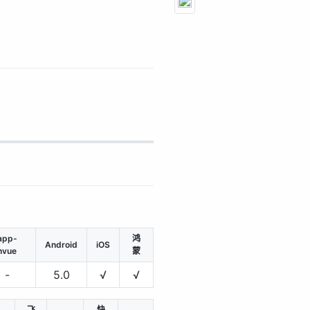
app-
鸿
Android
iOS
nvue
蒙
-
5.0
√
√
飞
快