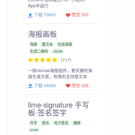
App中运行
下载 73605
赞赏 593
海报画板
海报
富文本
生成海报
生成二维码
JSON
（717）
一款canvas海报组件，更优雅的海
报生成方案，有限的支持富文本
下载 44939
赞赏 258
lime-signature 手写
板-签名签字
写字
签名
电子签名
横屏
uvue