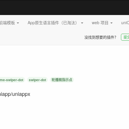
pp前端模板
App原生语言插件（已淘汰）
web 项目
uni
没找到想要的插件？
提
ime-swiper-dot
swiper-dot
轮播图指示点
pp/uniappx