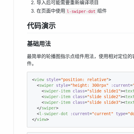
导入后可能需要重新编译项目
在页面中使用
组件
l-swiper-dot
代码演示
基础用法
最简单的轮播图指示点组件用法，使用相对定位的
件。
<
view
style
=
"position: relative"
>
<
swiper
style
=
"height: 300rpx"
:current
=
<
swiper-item
class
=
"slide slide1"
>
<
tex
<
swiper-item
class
=
"slide slide2"
>
<
tex
<
swiper-item
class
=
"slide slide3"
>
<
tex
</
swiper
>
<
l-swiper-dot
:current
=
"current"
type
=
"d
</
view
>