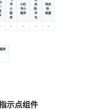
Q
书
小红
应
快应
小
小
书小
用-
用-
程
程
程序
华
联盟
序
序
为
-
-
-
-
-
程序
轮播图指示点组件