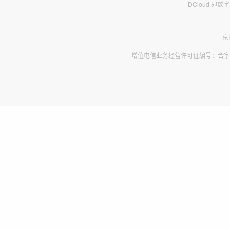
DCloud 即
京
增值电信业务经营许可证编号：合字B2-2