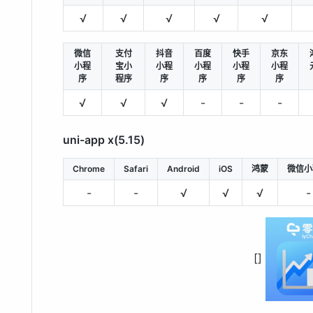
√
√
√
√
√
微信
支付
抖音
百度
快手
京东
小程
宝小
小程
小程
小程
小程
序
程序
序
序
序
序
√
√
√
-
-
-
uni-app x(5.15)
Chrome
Safari
Android
iOS
鸿蒙
微信小
-
-
√
√
√
-
[]