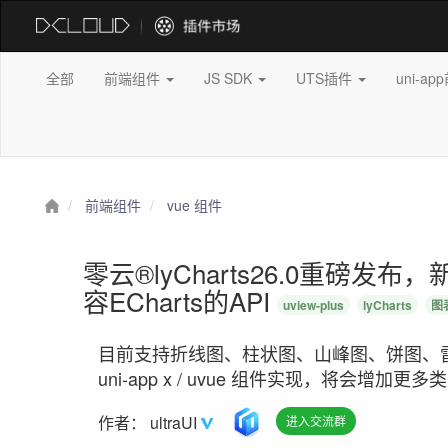
全部
前端组件
JS SDK
UTS插件
uni-a
前端组件
vue 组件
零云®lyCharts26.0重磅发布
容ECharts的API
uview-plus
lyCharts
图
目前支持折线图、柱状图、山峰图、饼图、
uni-app x / uvue 组件实现，将会增加更多
作者：
ultraUI
进入交流群