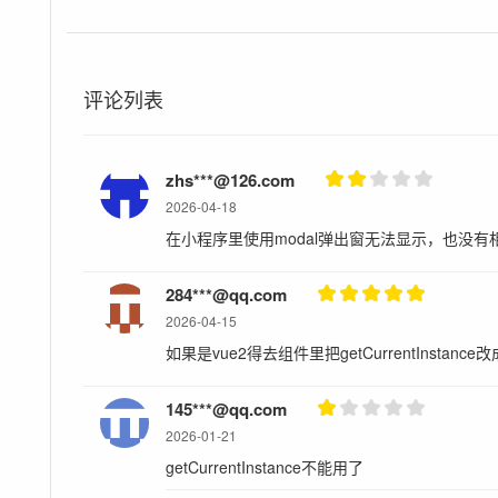
ARE DISCLAIMED. IN NO EVENT SHALL THE C
LIABLE FOR ANY DIRECT, INDIRECT, INCIDENTA
CONSEQUENTIAL DAMAGES (INCLUDING, BUT N
SUBSTITUTE GOODS OR SERVICES; LOSS OF USE
评论列表
INTERRUPTION) HOWEVER CAUSED AND ON ANY
CONTRACT, STRICT LIABILITY, OR TORT (INCL
ARISING IN ANY WAY OUT OF THE USE OF THIS
zhs***@126.com
POSSIBILITY OF SUCH DAMAGE.
2026-04-18
在小程序里使用modal弹出窗无法显示，也没
284***@qq.com
2026-04-15
如果是vue2得去组件里把getCurrentInstance改成
145***@qq.com
2026-01-21
getCurrentInstance不能用了