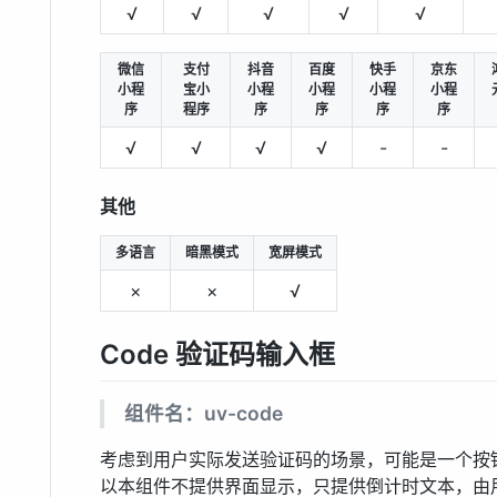
√
√
√
√
√
微信
支付
抖音
百度
快手
京东
小程
宝小
小程
小程
小程
小程
序
程序
序
序
序
序
√
√
√
√
-
-
其他
多语言
暗黑模式
宽屏模式
×
×
√
Code 验证码输入框
组件名：uv-code
考虑到用户实际发送验证码的场景，可能是一个按
以本组件不提供界面显示，只提供倒计时文本，由