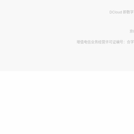
DCloud 即
京
增值电信业务经营许可证编号：合字B2-2