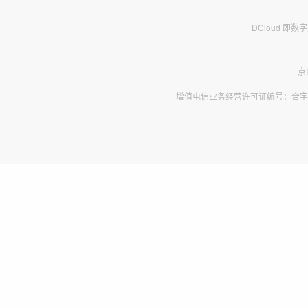
DCloud 即
京
增值电信业务经营许可证编号：合字B2-2