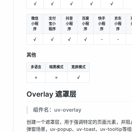
√
√
√
√
√
微信
支付
抖音
百度
快手
京东
小程
宝小
小程
小程
小程
小程
序
程序
序
序
序
序
√
√
√
√
-
-
其他
多语言
暗黑模式
宽屏模式
×
×
√
Overlay 遮罩层
组件名：uv-overlay
创建一个遮罩层，用于强调特定的页面元素，并阻
弹窗场景，uv-popup、uv-toast、uv-toolt