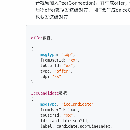
音视频加入PeerConnection)，并生成offer，设置
后将offer数据发送给对方，同时会生成onIceCand
也要发送给对方
offer
数据：

{

msgType
: 
"sdp"
,

    fromUserId: 
"xx"
,

    toUserId: 
"xx"
,

    type: 
"offer"
,

    sdp: 
"xx"
}

IceCandidate
数据：

{

msgType
: 
"iceCandidate"
,

    fromUserId: “xx”,

    toUserId: 
"xx"
,

    id: candidate.sdpMid,

    label: candidate.sdpMLineIndex,
