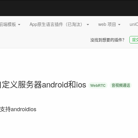
pp前端模板
App原生语言插件（已淘汰）
web 项目
uni
没找到想要的插件？
提
义服务器android和ios
WebRTC
音视频通话
ndroidios