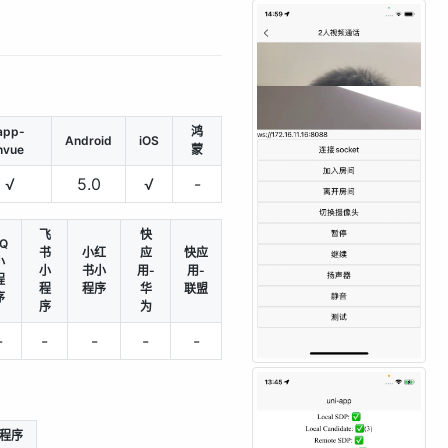
app-
鸿
Android
iOS
nvue
蒙
√
5.0
√
-
飞
快
Q
书
小红
应
快应
小
小
书小
用-
用-
程
程
程序
华
联盟
序
序
为
-
-
-
-
-
程序