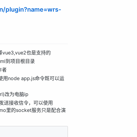
.cn/plugin?name=wrs-
择vue3,vue2也是支持的
st.xml到项目根目录
作者
，使用node app.js命令既可以运
rl)改为电脑ip
来发送接收信令，可以使用
，demo里的socket服务只是配合演