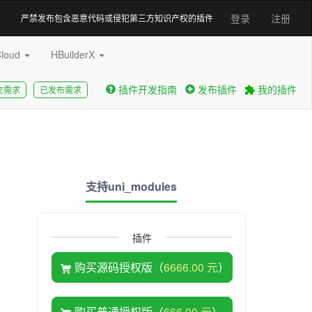
登录
注册
严禁发布包含恶意代码或侵犯第三方知识产权的插件
Cloud
HBuilderX
插件开发指南
发布插件
我的插件
交需求
已发布需求
支持uni_modules
插件
购买源码授权版（
6666.00 元
）
购买普通授权版（
666.00 元
）