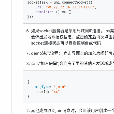
socketTask = uni.connectSocket({

url
: 
'ws://172.16.11.37:8088'
,

complete
: 
()
 =>
 {}

如果socket服务器是采用局域网IP连接，i
会弹出局域网授权信息，点击确定后再次点击界面
socket连接状态可以查看控制台或代码
demo演示流程： 点击界面上的加入房间即可
点击"加入房间",会向房间里的其他人发送新成
{

msgType
: 
"join"
,

    userId: 
"xx"
其他成员收到join消息时，会与该用户创建一个Pee