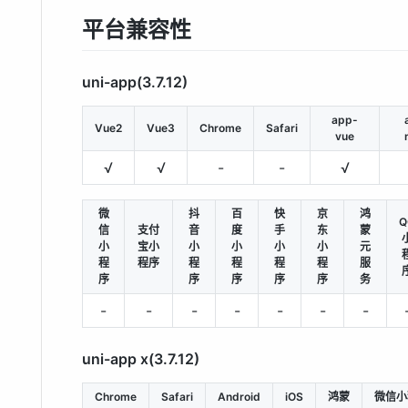
平台兼容性
uni-app(3.7.12)
app-
Vue2
Vue3
Chrome
Safari
vue
√
√
-
-
√
微
抖
百
快
京
鸿
Q
信
支付
音
度
手
东
蒙
小
宝小
小
小
小
小
元
程
程序
程
程
程
程
服
序
序
序
序
序
务
-
-
-
-
-
-
-
uni-app x(3.7.12)
Chrome
Safari
Android
iOS
鸿蒙
微信小