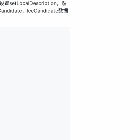
setLocalDescription，然
idate，IceCandidate数据