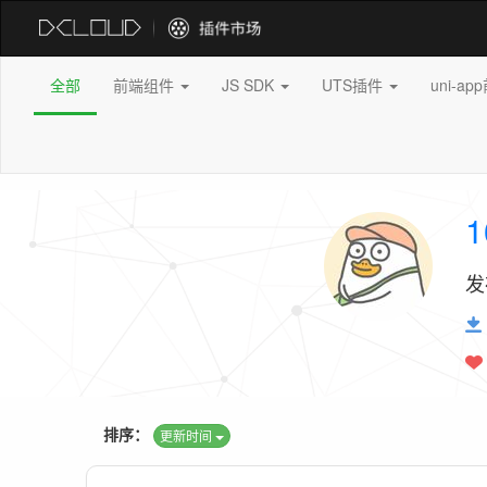
全部
前端组件
JS SDK
UTS插件
uni-a
1
发
排序：
更新时间