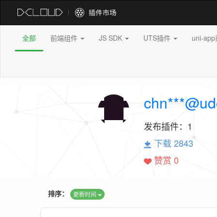
全部
前端组件
JS SDK
UTS插件
uni-a
chn***@ud
发布插件：
1
下载 2843
赞赏 0
排序：
更新时间