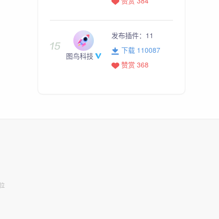
赞赏 384
发布插件：
11
下载 110087
图鸟科技
赞赏 368
位