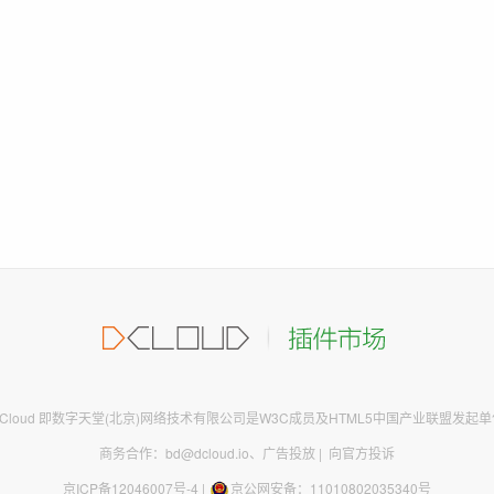
DCloud 即数字天堂(北京)网络技术有限公司是W3C成员及HTML5中国产业联盟发起单
商务合作：bd@dcloud.io
、
广告投放
|
向官方投诉
京ICP备12046007号-4
|
京公网安备：11010802035340号