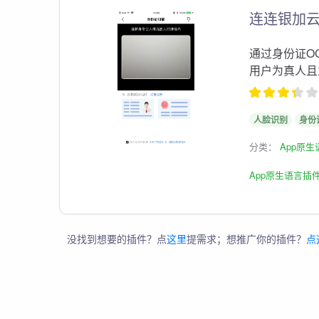
连连银加
通过身份证O
用户为真人且
人脸识别
身份
分类：
App原
App原生语言插
没找到想要的插件？点
这里
提需求；想推广你的插件？
点