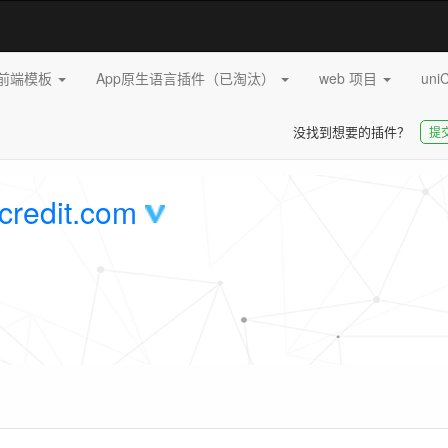
pp前端模板
App原生语言插件（已淘汰）
web 项目
uni
没找到想要的插件？
提
credit.com