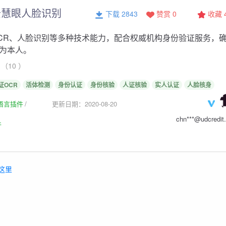
云慧眼人脸识别
下载 2843
赞赏 0
收藏
CR、人脸识别等多种技术能力，配合权威机构身份验证服务，
为本人。
（10 ）
证OCR
活体检测
身份认证
身份核验
人证核验
实人认证
人脸核身
生语言插件
更新日期：2020-08-20
chn***@udcredit
件
这里