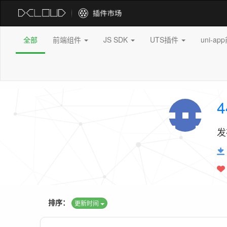
全部
前端组件
JS SDK
UTS插件
uni-a
4
发
排序：
更新时间