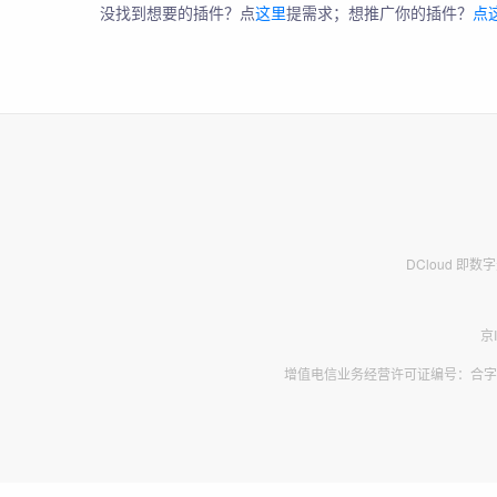
没找到想要的插件？点
这里
提需求；想推广你的插件？
点
DCloud 即
京
增值电信业务经营许可证编号：合字B2-2