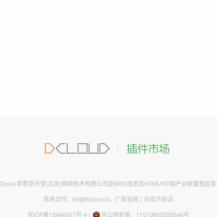
DCloud 即数字天堂(北京)网络技术有限公司是W3C成员及HTML5中国产业联盟发起单
商务合作：bd@dcloud.io
、
广告投放
|
向官方投诉
京ICP备12046007号-4
|
京公网安备：11010802035340号