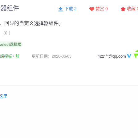
择器组件
下载 2
赞赏 0
收藏
、回显的自定义选择器组件。
（0 ）
select选择器
p前端模板
前
更新日期：2026-06-03
422***@qq.com
这里