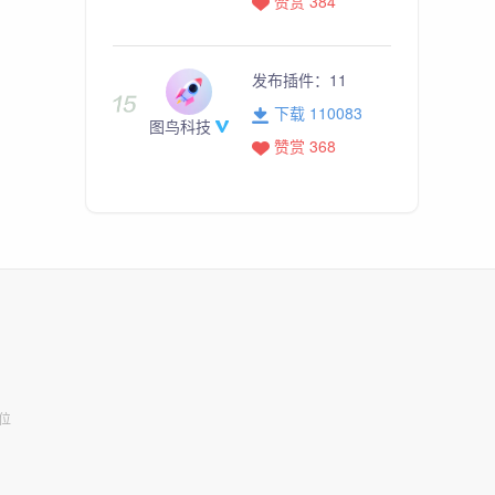
赞赏 384
发布插件：
11
下载 110083
图鸟科技
赞赏 368
位