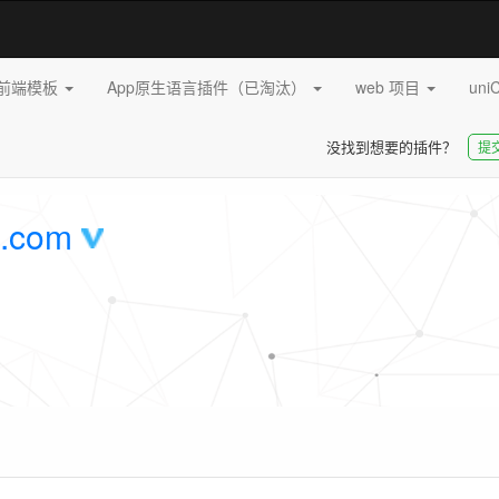
pp前端模板
App原生语言插件（已淘汰）
web 项目
uni
没找到想要的插件？
提
.com