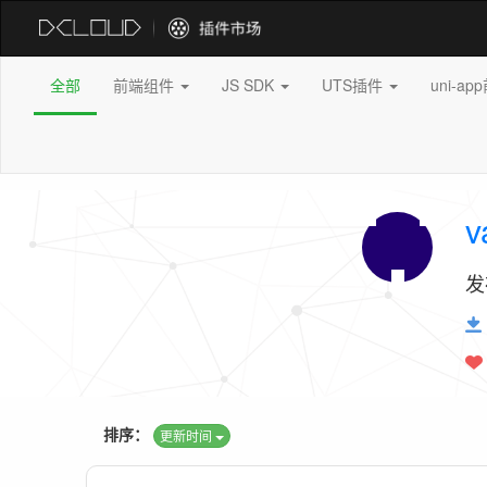
全部
前端组件
JS SDK
UTS插件
uni-a
v
发
排序：
更新时间