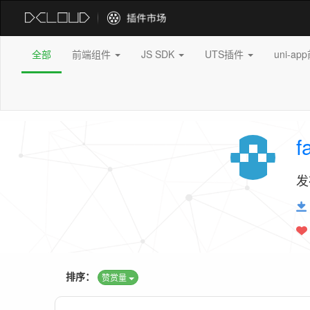
全部
前端组件
JS SDK
UTS插件
uni-a
f
发
排序：
赞赏量