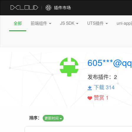
全部
前端组件
JS SDK
UTS插件
uni-a
605***@qq
发布插件：
2
下载 314
赞赏 1
排序：
更新时间