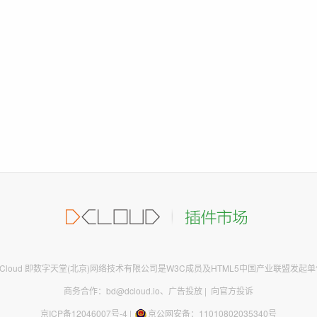
DCloud 即数字天堂(北京)网络技术有限公司是W3C成员及HTML5中国产业联盟发起单
商务合作：bd@dcloud.io
、
广告投放
|
向官方投诉
京ICP备12046007号-4
|
京公网安备：11010802035340号