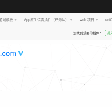
pp前端模板
App原生语言插件（已淘汰）
web 项目
uni
没找到想要的插件？
提
.com