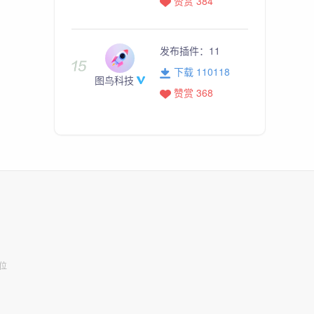
赞赏 384
发布插件：
11
下载 110118
图鸟科技
赞赏 368
位