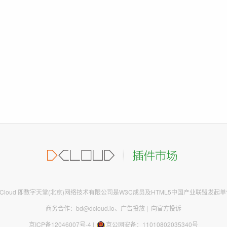
DCloud 即数字天堂(北京)网络技术有限公司是W3C成员及HTML5中国产业联盟发起单
商务合作：bd@dcloud.io
、
广告投放
|
向官方投诉
京ICP备12046007号-4
|
京公网安备：11010802035340号