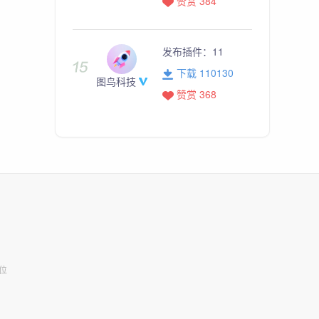
赞赏 384
发布插件：
11
下载 110130
图鸟科技
赞赏 368
位