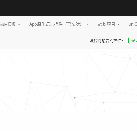
pp前端模板
App原生语言插件（已淘汰）
web 项目
uni
没找到想要的插件？
提