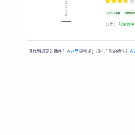
uni-app
unvu
分类：
前端组件
没找到想要的插件？点
这里
提需求；想推广你的插件？
点