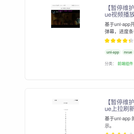
【暂停维护】
ue视频播
基于uni-
弹幕，进度条
uni-app
nvue
分类：
前端组件
【暂停维护】
ue上拉刷
基于uni-a
示。