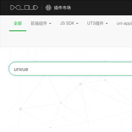
全部
前端组件
JS SDK
UTS插件
uni-a