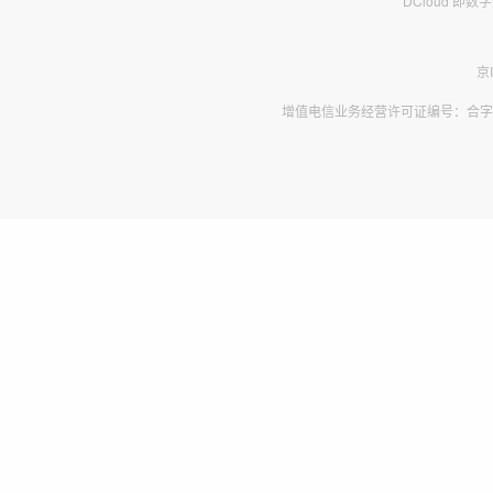
DCloud 即
京
增值电信业务经营许可证编号：合字B2-2