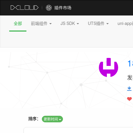
全部
前端组件
JS SDK
UTS插件
uni-a
1
发
排序：
更新时间