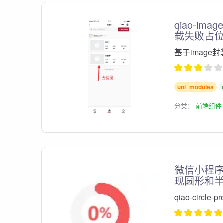
qiao-i
载失败占位
基于imag
uni_modules
分类：
前端组件
微信小程序ca
现圆形和
qiao-circ