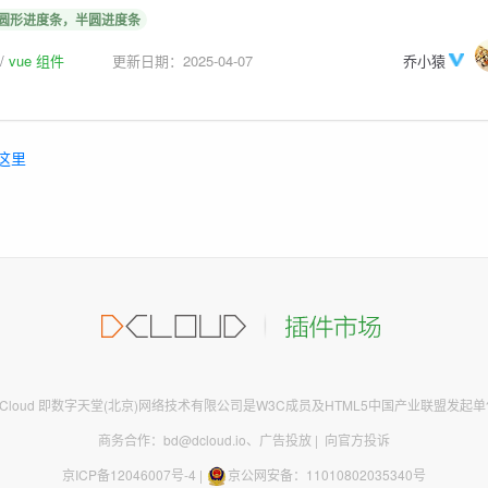
圆形进度条，半圆进度条
vue 组件
更新日期：2025-04-07
乔小猿
这里
DCloud 即数字天堂(北京)网络技术有限公司是W3C成员及HTML5中国产业联盟发起单
商务合作：bd@dcloud.io
、
广告投放
|
向官方投诉
京ICP备12046007号-4
|
京公网安备：11010802035340号