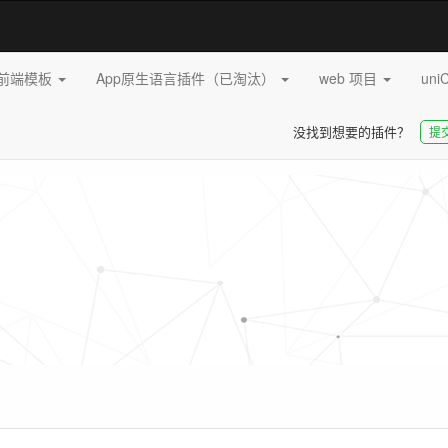
pp前端模板
App原生语言插件（已淘汰）
web 项目
uni
没找到想要的插件？
提