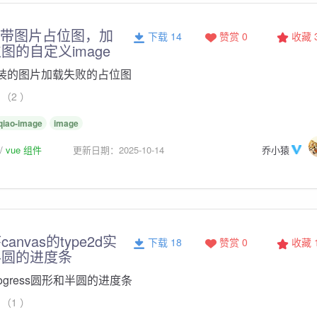
mage带图片占位图，加
下载 14
赞赏 0
收藏
图的自定义image
e封装的图片加载失败的占位图
（2 ）
qiao-image
image
vue 组件
更新日期：2025-10-14
乔小猿
nvas的type2d实
下载 18
赞赏 0
收藏
半圆的进度条
le-progress圆形和半圆的进度条
（1 ）