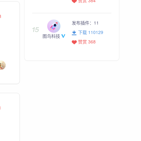
赞赏 384
3
发布插件：
11
下载 110129
图鸟科技
赞赏 368
1