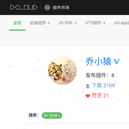
全部
前端组件
JS SDK
UTS插件
uni-a
乔小猿
发布插件：
8
下载 2169
赞赏 21
排序：
热门总榜