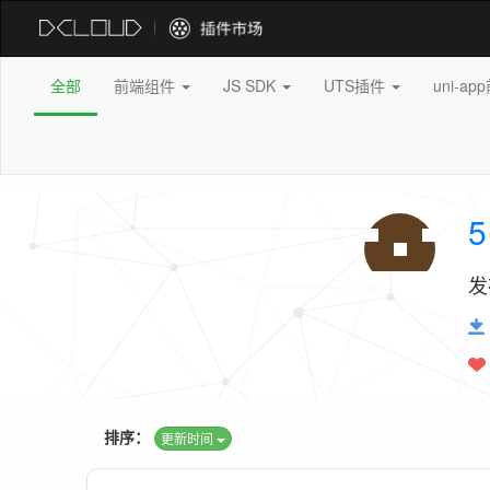
全部
前端组件
JS SDK
UTS插件
uni-a
5
发
排序：
更新时间