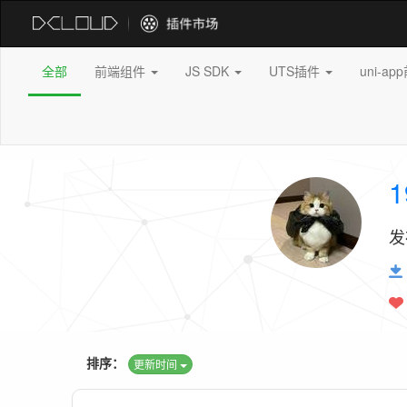
全部
前端组件
JS SDK
UTS插件
uni-a
1
发
排序：
更新时间