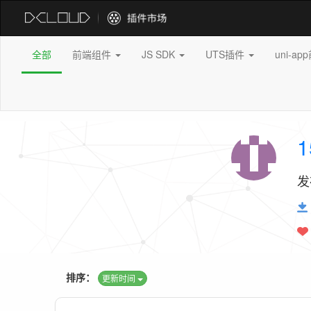
全部
前端组件
JS SDK
UTS插件
uni-a
1
发
排序：
更新时间