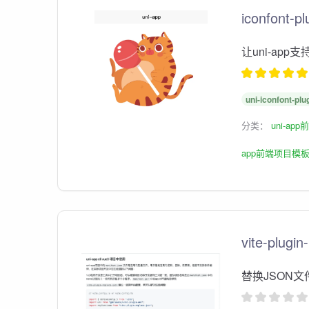
iconfont-pl
让uni-app
uni-iconfont-plu
分类：
uni-ap
app前端项目模
vite-plugin
替换JSON文