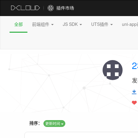
全部
前端组件
JS SDK
UTS插件
uni-a
2
发
排序：
更新时间