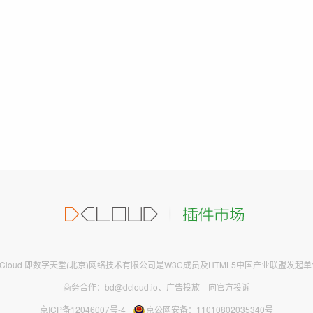
DCloud 即数字天堂(北京)网络技术有限公司是W3C成员及HTML5中国产业联盟发起单
商务合作：bd@dcloud.io
、
广告投放
|
向官方投诉
京ICP备12046007号-4
|
京公网安备：11010802035340号