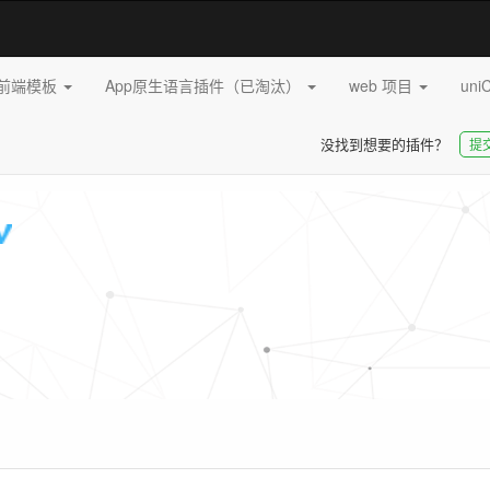
pp前端模板
App原生语言插件（已淘汰）
web 项目
uni
没找到想要的插件？
提