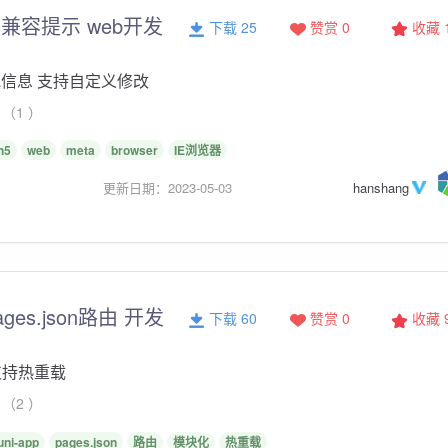
兼容提示 web开发
下载 25
赞赏 0
收藏
a信息 支持自定义修改
（1 ）
h5
web
meta
browser
IE浏览器
更新日期：2023-05-03
hanshang
es.json路由 开发
下载 60
赞赏 0
收藏
支持热重载
（2 ）
uni-app
pages.json
路由
模块化
热重载