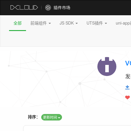
全部
前端组件
JS SDK
UTS插件
uni-a
v
发
排序：
更新时间