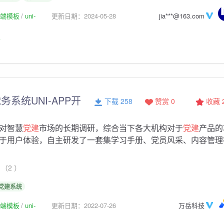
p前端模板
uni-
更新日期：2024-05-28
jia***@163.com
板
系统UNI-APP开
下载 258
赞赏 0
收藏
对智慧
党建
市场的长期调研，综合当下各大机构对于
党建
产品的
于用户体验，自主研发了一套集学习手册、党员风采、内容管理
（2 ）
党建系统
p前端模板
uni-
更新日期：2022-07-26
万岳科技