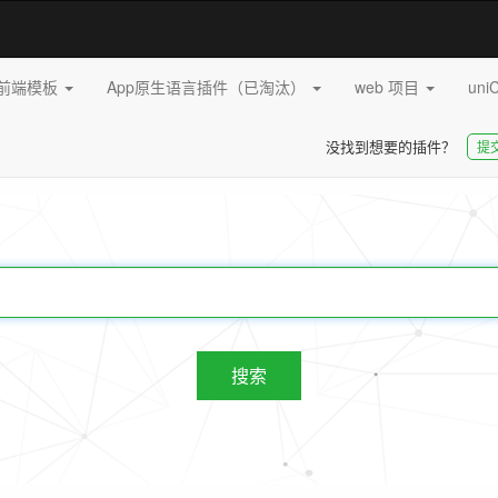
pp前端模板
App原生语言插件（已淘汰）
web 项目
uni
没找到想要的插件？
提
20255
插件
搜索