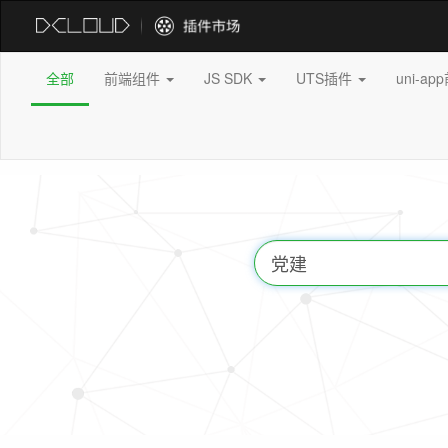
全部
前端组件
JS SDK
UTS插件
uni-a