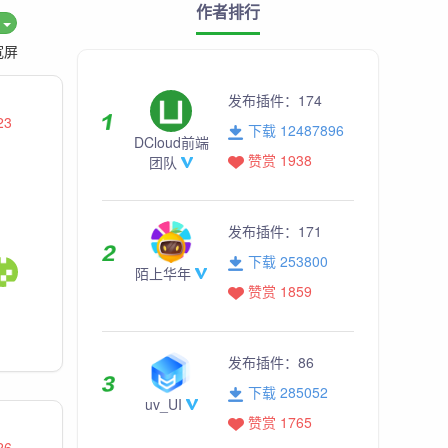
作者排行
度
宽屏
发布插件：
174
23
下载 12487896
DCloud前端
赞赏 1938
团队
发布插件：
171
下载 253800
陌上华年
赞赏 1859
发布插件：
86
下载 285052
uv_UI
赞赏 1765
26