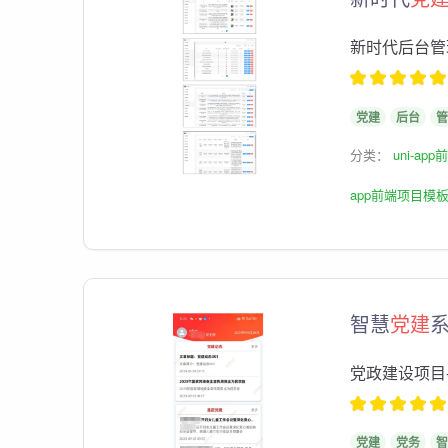
新时代后台管
党建
后台
管
分类：
uni-ap
app前端项目模
智慧
党建
系
党政建设项目
党建
党务
智