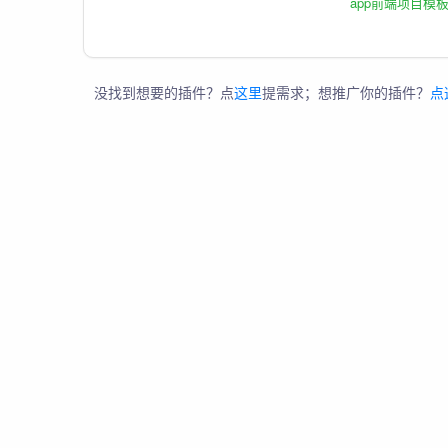
app前端项目模
没找到想要的插件？点
这里
提需求；想推广你的插件？
点