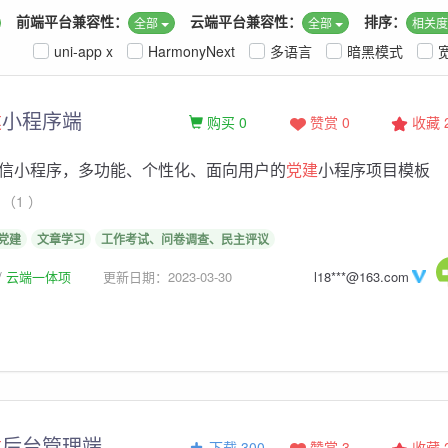
前端平台兼容性：
云端平台兼容性：
排序：
全部
全部
相关
uni-app x
HarmonyNext
多语言
暗黑模式
建
小程序端
购买 0
赞赏 0
收藏
信小程序，多功能、个性化、面向用户的
党建
小程序项目模板
（1 ）
党建
文章学习
工作考试、问卷调查、民主评议
云端一体项
更新日期：2023-03-30
l18***@163.com
建
后台管理端
下载 300
赞赏 3
收藏