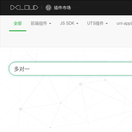
全部
前端组件
JS SDK
UTS插件
uni-a