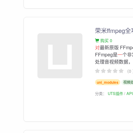
荣米ffmpe
购买 0
对
最新原版 FFm
FFmpeg是
一
个非
处理音视频数据，包
（0
uni_modules
视频
分类：
UTS插件
AP