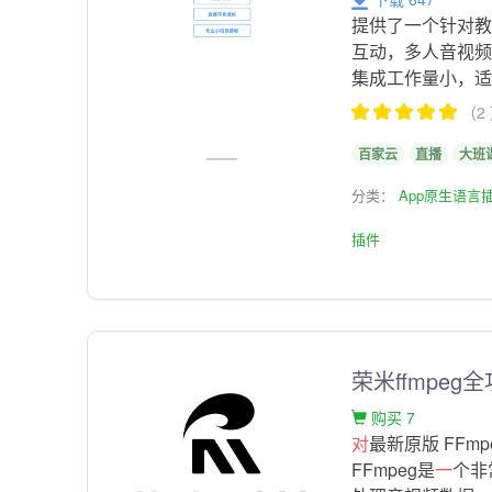
提供了一个针对
互动，多人音视
集成工作量小，适合
（2
百家云
直播
大班
分类：
App原生语言
插件
荣米ffmpe
购买 7
对
最新原版 FFm
FFmpeg是
一
个非