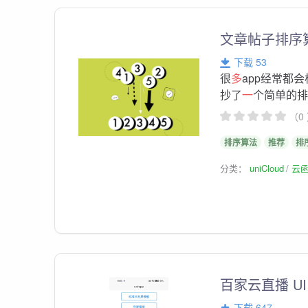
文章帖子排序
下载 53
很
多
app经常都
抄了
一
个简单的
（0
排序算法
推荐
排
分类：
uniCloud
云
百家云直播 UI
下载 647