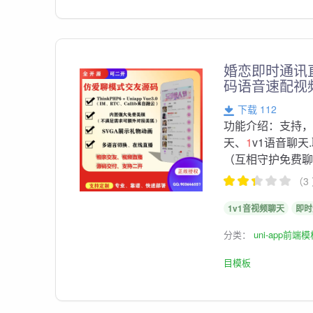
婚恋即时通讯
码语音速配视
下载 112
功能介绍：支持，
天、
1
v1语音聊
（互相守护免费聊视
（3
1v1音视频聊天
即时
分类：
uni-app前端
目模板