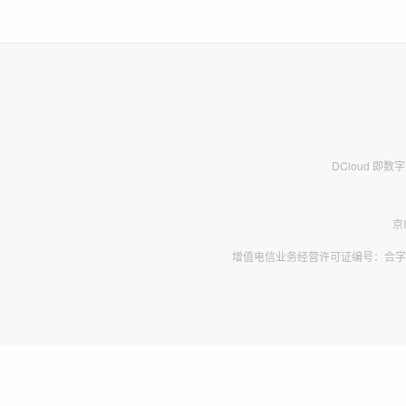
DCloud 即
京
增值电信业务经营许可证编号：合字B2-2