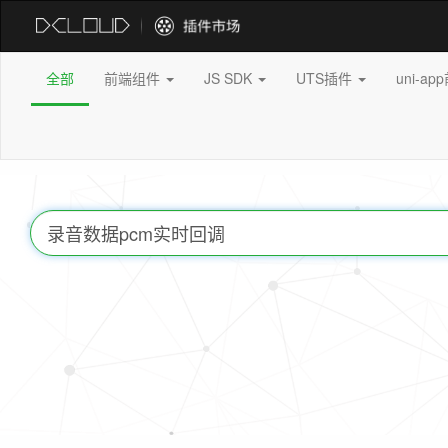
全部
前端组件
JS SDK
UTS插件
uni-a