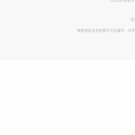
DCloud 即
京
增值电信业务经营许可证编号：合字B2-2