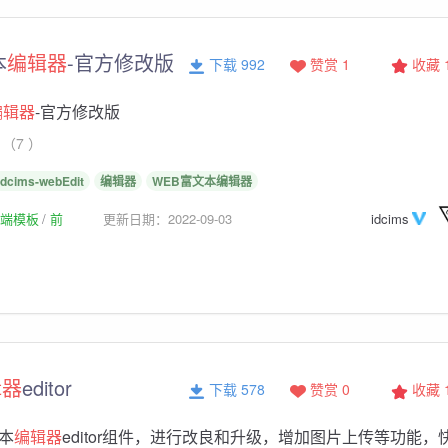
本
编辑器
-官方修改版
下载 992
赞赏 1
收藏
编辑器
-官方修改版
（7 ）
idcims-webEdit
编辑器
WEB富文本编辑器
p前端模板
前
更新日期：2022-09-03
idcims
辑器
editor
下载 578
赞赏 0
收藏
本
编辑器
editor组件，进行改良和升级，增加图片上传等功能，