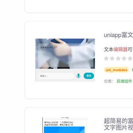
uniapp富
文本
编辑器
可
uni_modules
分类：
前端组件
超简易的
文字图片