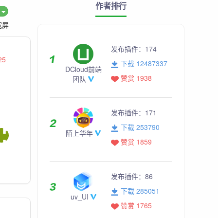
作者排行
度
宽屏
发布插件：
174
25
下载 12487337
DCloud前端
赞赏 1938
团队
发布插件：
171
下载 253790
陌上华年
赞赏 1859
发布插件：
86
下载 285051
uv_UI
赞赏 1765