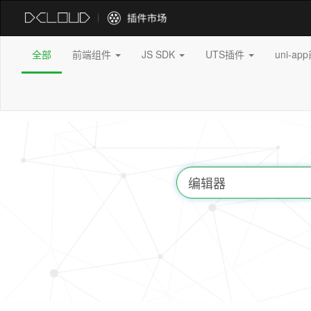
全部
前端组件
JS SDK
UTS插件
uni-a