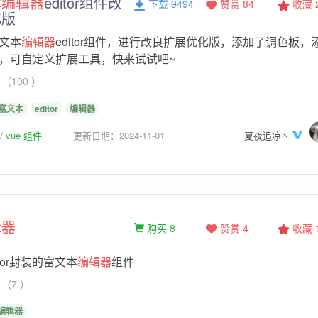
本
编辑器
editor组件改
下载 9494
赞赏 84
收藏
化版
文本
编辑器
editor组件，进行改良扩展优化版，添加了调色板，
，可自定义扩展工具，快来试试吧~
（100 ）
富文本
editor
编辑器
vue 组件
更新日期：2024-11-01
夏夜追凉丶
辑器
购买 8
赞赏 4
收藏
itor封装的富文本
编辑器
组件
（7 ）
编辑器