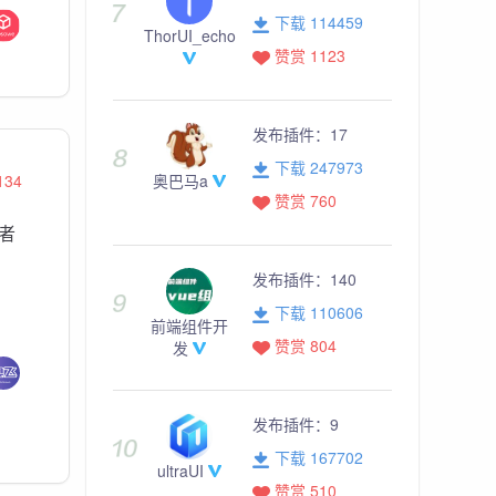
下载 114459
ThorUI_echo
赞赏 1123
发布插件：
17
下载 247973
134
奥巴马a
赞赏 760
或者
发布插件：
140
下载 110606
前端组件开
赞赏 804
发
发布插件：
9
下载 167702
ultraUI
赞赏 510