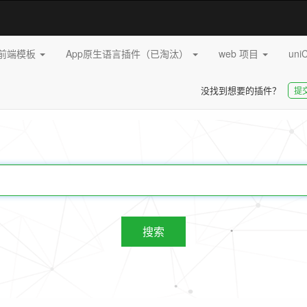
pp前端模板
App原生语言插件（已淘汰）
web 项目
uni
没找到想要的插件？
提
20253
插件
搜索