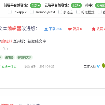
前端平台兼容性：
云端平台兼容性：
排序：
全部
全部
相关
uni-app x
HarmonyNext
多语言
暗黑模式
富文本
编辑器
改进版：
下载 3061
赞赏 0
收藏
字
本
编辑器
改进版：获取纯文字
（6 ）
本
编辑器
获取纯文字
云端一体页
更新日期：2021-01-29
工作人员