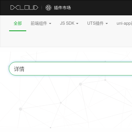
全部
前端组件
JS SDK
UTS插件
uni-a