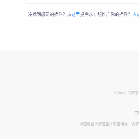
没找到想要的插件？点
这里
提需求；想推广你的插件？
点
DCloud 即
京
增值电信业务经营许可证编号：合字B2-2