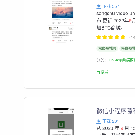
下载 557
songshu-vid
布 更新 2022年
9
加BTC商城。
（1
松鼠短视频
松鼠短
分类：
uni-app前端
目模板
微信小程序隐
下载 281
从 2023 年
9
月 