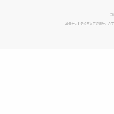
京
增值电信业务经营许可证编号：合字B2-2