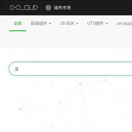
全部
前端组件
JS SDK
UTS插件
uni-a