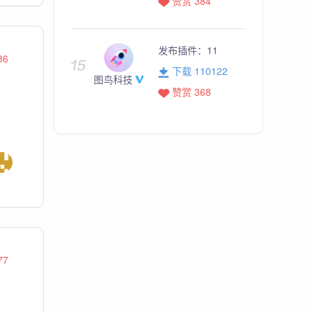
赞赏 384
发布插件：
11
86
下载 110122
图鸟科技
赞赏 368
77