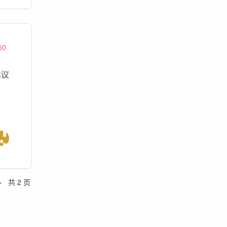
60
建议
»
共 2 页