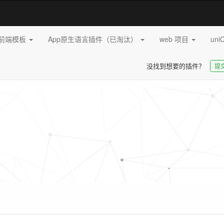
pp前端模板
App原生语言插件（已淘汰）
web 项目
uni
没找到想要的插件？
提