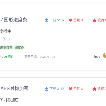
ﾟ)ノ圆形进度条
下载 5137
赞赏 6
收藏
度插件
（53 ）
圆形进度条，进度条
vue 组件
更新日期：2022-01-04
ifloce
AES对称加密
下载 3156
赞赏 6
收藏
ES对称加密