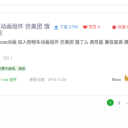
动画组件 仿美团 饿
下载 2789
赞赏 0
收藏
能
css动画 加入购物车动画组件 仿美团 饿了么 高性能 兼容度高 
（23 ）
贝赛尔曲线，美团
vue 组件
更新日期：2019-12-30
ifloce
1
2