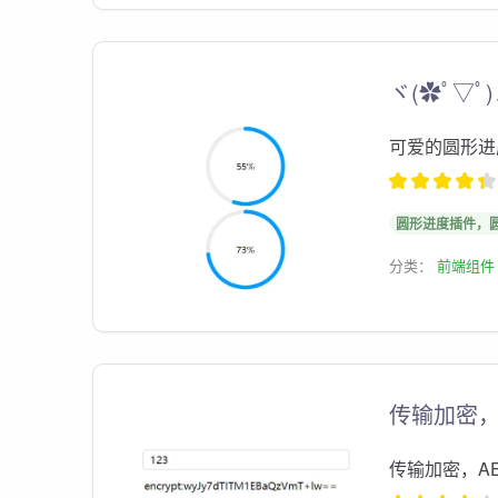
ヾ(✿ﾟ▽
可爱的圆形进
圆形进度插件，
分类：
前端组件
传输加密，
传输加密，A