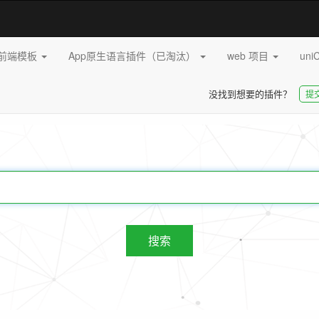
pp前端模板
App原生语言插件（已淘汰）
web 项目
uni
没找到想要的插件？
提
20269
插件
搜索