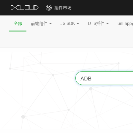
全部
前端组件
JS SDK
UTS插件
uni-a