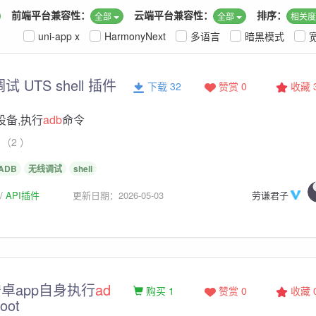
前端平台兼容性：
云端平台兼容性：
排序：
全部
全部
相关
uni-app x
HarmonyNext
多语言
暗黑模式
 UTS shell 插件
下载 32
赞赏 0
收藏
设备,执行
adb
命令
（2 ）
ADB
无线调试
shell
API插件
更新日期：2026-05-03
劳谦君子
卓app自身执行
ad
购买 1
赞赏 0
收藏
oot