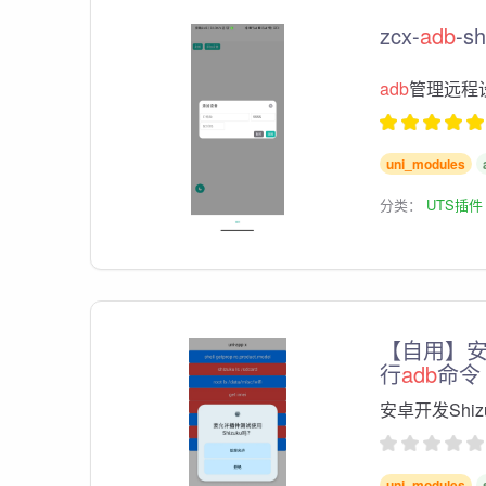
zcx-
adb
-sh
adb
管理远程
uni_modules
分类：
UTS插件
【自用】安卓
行
adb
命令
安卓开发Shiz
uni_modules