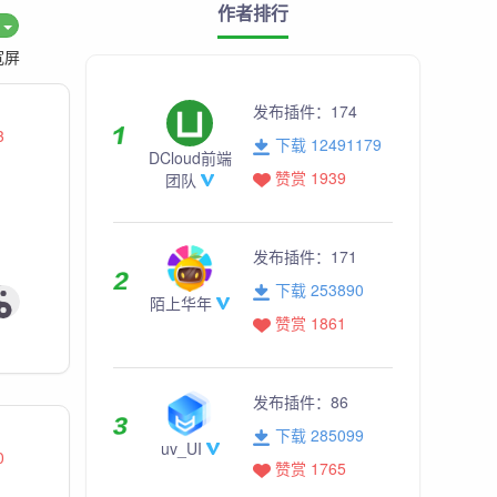
作者排行
度
宽屏
发布插件：
174
3
下载 12491179
DCloud前端
赞赏 1939
团队
发布插件：
171
下载 253890
陌上华年
赞赏 1861
发布插件：
86
下载 285099
uv_UI
0
赞赏 1765