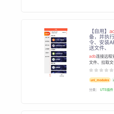
【自用】
a
备，并执
令、安装A
送文件、
adb
连接远程
文件、拉取文
uni_modules
分类：
UTS插件