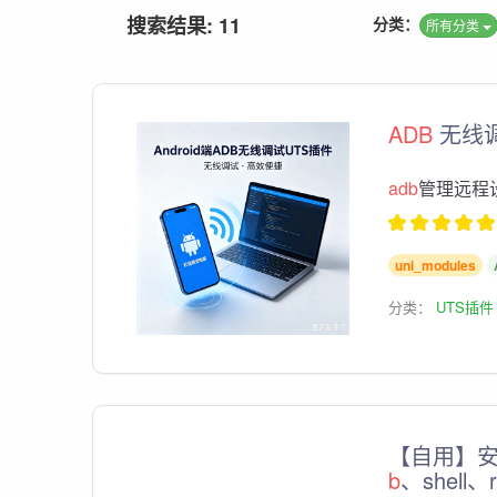
搜索结果: 11
分类：
所有分类
ADB
无线调试
adb
管理远程
uni_modules
分类：
UTS插件
【自用】安
b
、shell、r