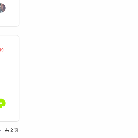
49
，
»
共 2 页