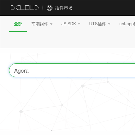
全部
前端组件
JS SDK
UTS插件
uni-a