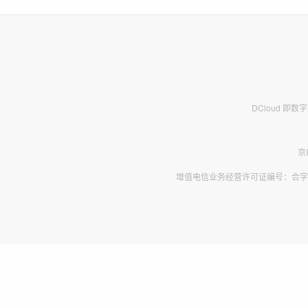
DCloud 即
京
增值电信业务经营许可证编号：合字B2-2