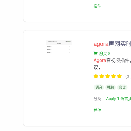
插件
agora
声网实
购买 8
Agora
音视频插件
议，
（3
语音
视频
会议
分类：
App原生语言
插件