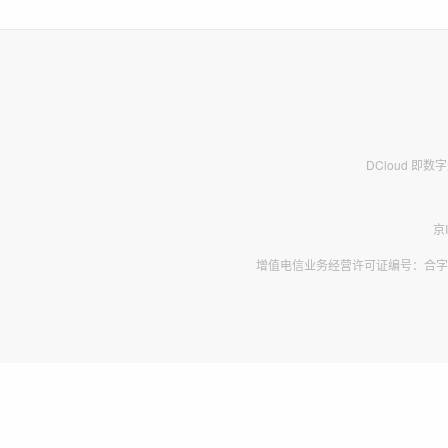
DCloud 即
京
增值电信业务经营许可证编号：合字B2-2