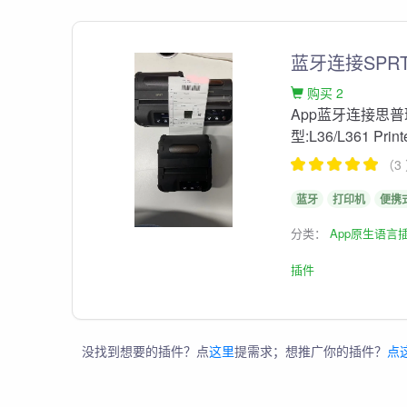
蓝牙连接SP
购买 2
App蓝牙连接思
型:L36/L361 Print
（3
蓝牙
打印机
便携
分类：
App原生语言
插件
没找到想要的插件？点
这里
提需求；想推广你的插件？
点