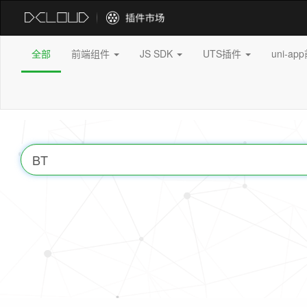
全部
前端组件
JS SDK
UTS插件
uni-a