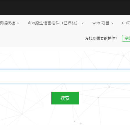
pp前端模板
App原生语言插件（已淘汰）
web 项目
uni
没找到想要的插件？
提
20272
插件
搜索