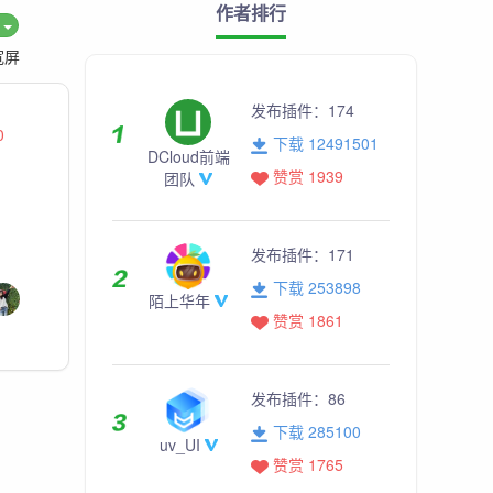
作者排行
度
宽屏
发布插件：
174
0
下载 12491501
DCloud前端
赞赏 1939
团队
发布插件：
171
下载 253898
陌上华年
赞赏 1861
发布插件：
86
下载 285100
uv_UI
赞赏 1765