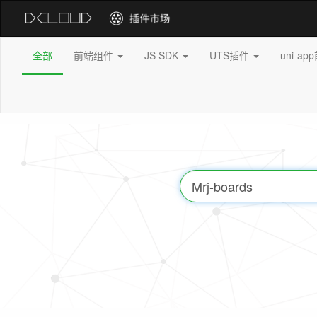
全部
前端组件
JS SDK
UTS插件
uni-a