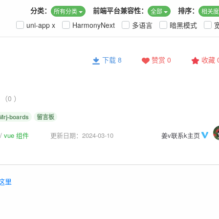
分类：
前端平台兼容性：
排序：
所有分类
全部
相关
uni-app x
HarmonyNext
多语言
暗黑模式
下载 8
赞赏 0
收藏
（0 ）
Mrj-boards
留言板
vue 组件
更新日期：2024-03-10
姜v联系k主页
这里