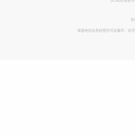
DCloud 即
京
增值电信业务经营许可证编号：合字B2-2