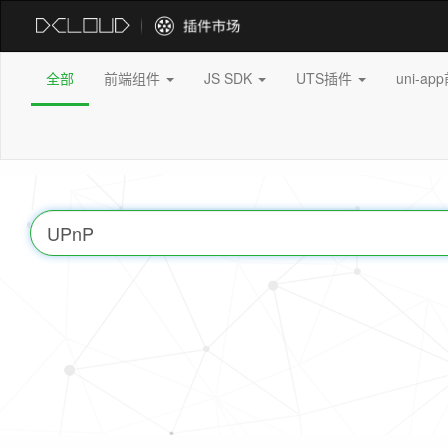
全部
前端组件
JS SDK
UTS插件
uni-a