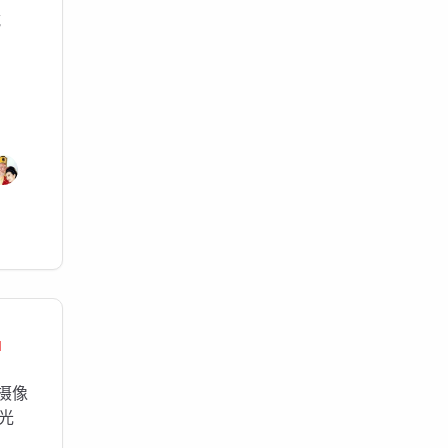
镜
1
B摄像
光