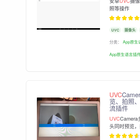
安卓
UVC
摄像
照等操作
UVC
摄像头
分类：
App原
App原生语言插
UVC
Cam
览、拍照、
流插件
UVC
Came
头同时预览，