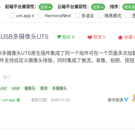
前端平台兼容性：
云端平台兼容性：
排序：
全部
全部
相关
uni-app x
HarmonyNext
多语言
暗黑模式
USB多摄像头UTS
购买 5
赞赏 0
收藏
SB多摄像头UTS原生插件集成了同一个组件可在一个页面多次加
件支持自定义摄像头排版，同时集成了推流，录像、拍照、按钮
（0 ）
UVC
USB
摄像头
推流
多摄像头
uni-app 兼
更新日期：2026-07-22
夜中雨滴