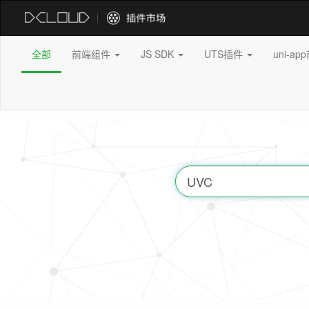
全部
前端组件
JS SDK
UTS插件
uni-a