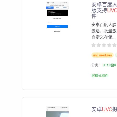
安卓百度人
版支持
UV
件
安卓百度人脸识
激活，批量激
自定义存储...
uni_modules
分类：
UTS插件
容模式组件
安卓
UVC
摄