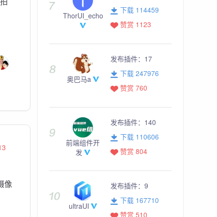
拍
下载 114459
ThorUI_echo
赞赏 1123
发布插件：
17
下载 247976
奥巴马a
赞赏 760
发布插件：
140
下载 110606
前端组件开
13
赞赏 804
发
摄像
发布插件：
9
下载 167710
ultraUI
赞赏 510