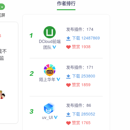
作者排行
度
宽屏
发布插件：
174
6
下载 12487869
DCloud前端
赞赏 1938
团队
载不
监
发布插件：
171
下载 253800
陌上华年
赞赏 1859
发布插件：
86
下载 285052
uv_UI
赞赏 1765