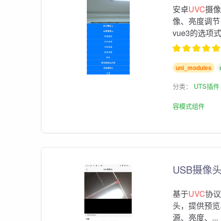
安卓
UVC
摄像
像、亮度调节，
vue3的选项式和
uni_modules
分类：
UTS插件
容模式组件
USB摄像头
基于
UVC
协议
头，提供预览
源、亮度、...