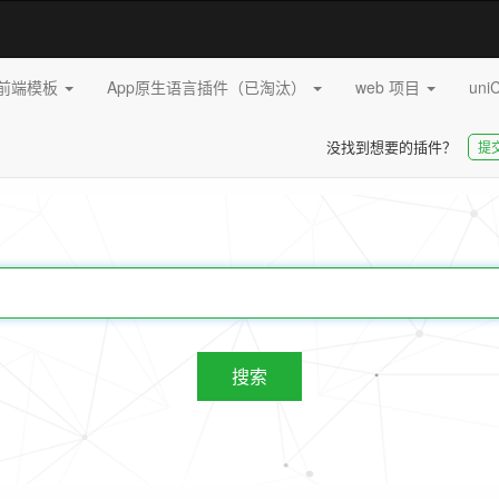
pp前端模板
App原生语言插件（已淘汰）
web 项目
uni
没找到想要的插件？
提
20255
插件
搜索