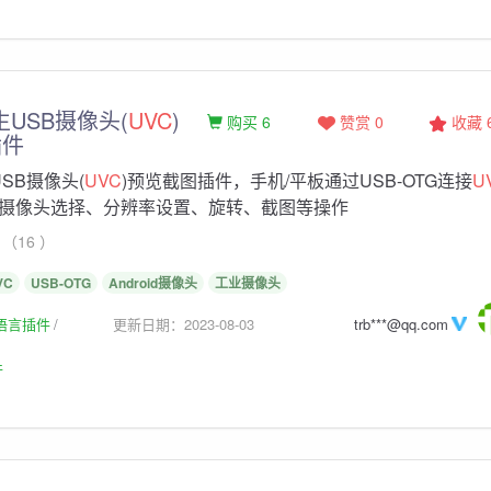
原生USB摄像头(
UVC
)
购买 6
赞赏 0
收藏
插件
生USB摄像头(
UVC
)预览截图插件，手机/平板通过USB-OTG连接
U
摄像头选择、分辨率设置、旋转、截图等操作
（16 ）
VC
USB-OTG
Android摄像头
工业摄像头
生语言插件
更新日期：2023-08-03
trb***@qq.com
件