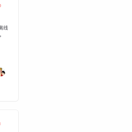
0
离线
，
1