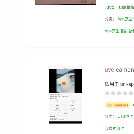
UVC
USB摄
分类：
App原
App原生语言插
uvc
-came
适用于 uni-app
uni_modules
分类：
UTS插件
容模式组件