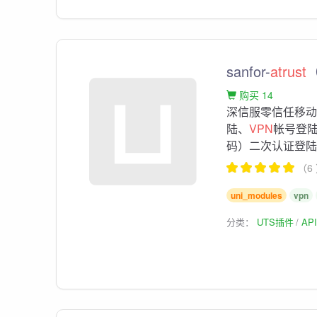
sanfor-
atrust
（
购买 14
深信服零信任移动
陆、
VPN
帐号登
码）二次认证登陆、
（6
uni_modules
vpn
分类：
UTS插件
AP