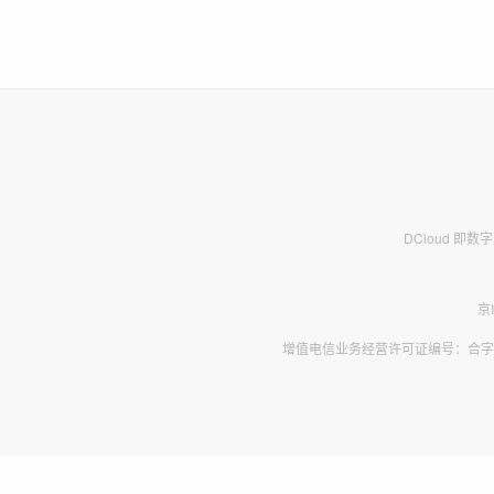
DCloud 即
京
增值电信业务经营许可证编号：合字B2-2