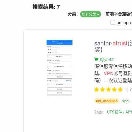
搜索结果: 7
分类：
前端平台兼容
所有分类
uni-app
sanfor-
atrust
(
奖】
购买 42
深信服零信任移动
陆、
VPN
帐号登
码）二次认证登陆、
（1
uni_modules
vpn
分类：
UTS插件
AP