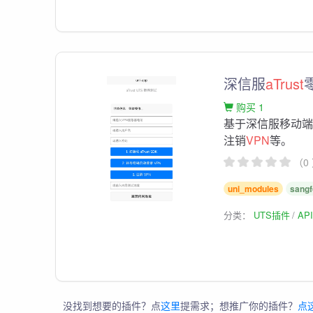
深信服
aTrust
购买 1
基于深信服移动端
注销
VPN
等。
（0
uni_modules
sangf
分类：
UTS插件
AP
没找到想要的插件？点
这里
提需求；想推广你的插件？
点