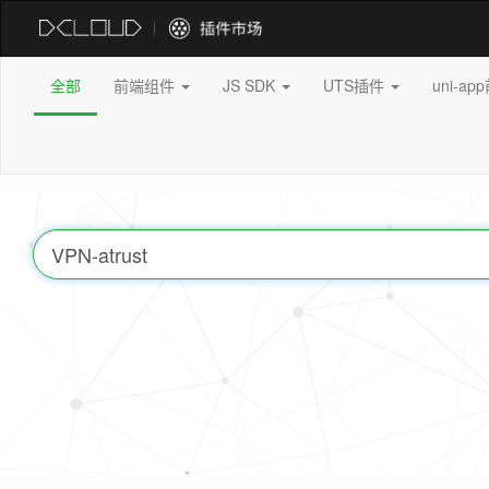
全部
前端组件
JS SDK
UTS插件
uni-a