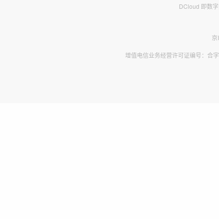
DCloud 即
京
增值电信业务经营许可证编号：合字B2-2