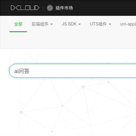
全部
前端组件
JS SDK
UTS插件
uni-a