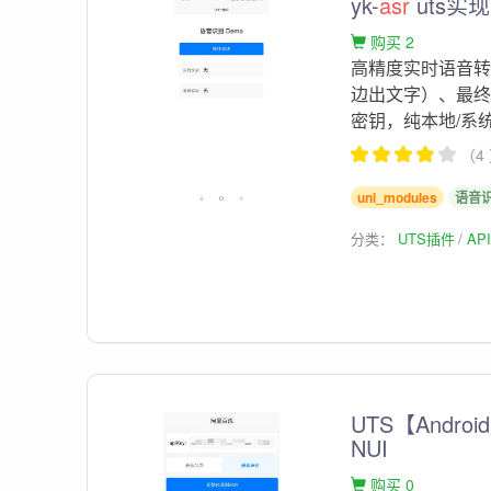
yk-
asr
uts实
购买 2
高精度实时语音转文
边出文字）、最终
密钥，纯本地/系统
（4
uni_modules
语音
分类：
UTS插件
AP
UTS【Andr
NUI
购买 0