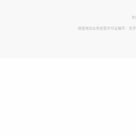
京
增值电信业务经营许可证编号：合字B2-2