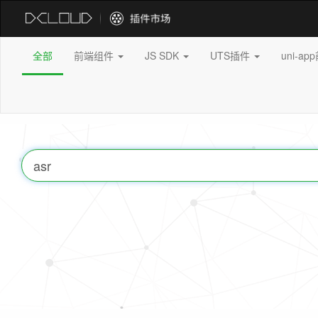
全部
前端组件
JS SDK
UTS插件
uni-a