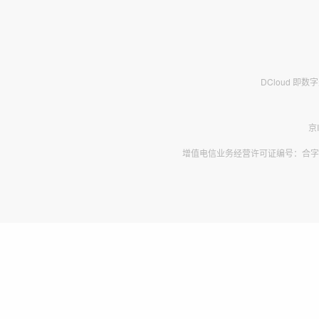
DCloud 即
京
增值电信业务经营许可证编号：合字B2-2