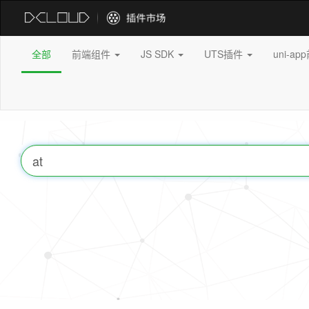
全部
前端组件
JS SDK
UTS插件
uni-a