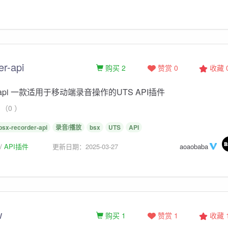
er-api
购买 2
赞赏 0
收藏
der-api 一款适用于移动端录音操作的UTS API插件
（0 ）
bsx-recorder-api
录音/播放
bsx
UTS
API
API插件
更新日期：2025-03-27
aoaobaba
w
购买 1
赞赏 1
收藏