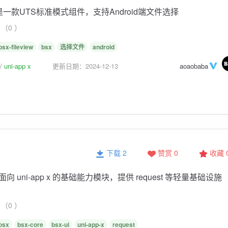
iew 是一款UTS标准模式组件，支持Android端文件选择
（0 ）
bsx-fileview
bsx
选择文件
android
uni-app x
更新日期：2024-12-13
aoaobaba
下载 2
赞赏 0
收藏
的面向 uni-app x 的基础能力模块，提供 request 等轻量基础设施
（0 ）
bsx
bsx-core
bsx-ui
uni-app-x
request