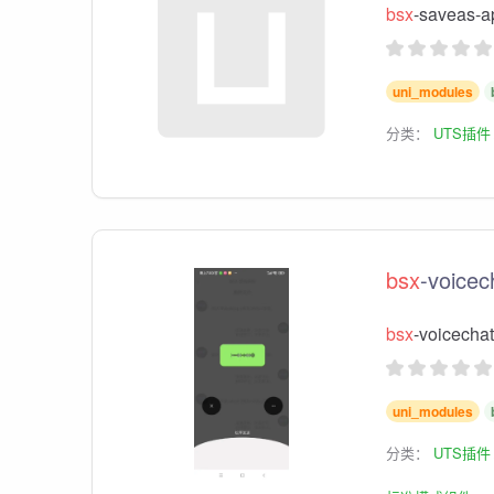
bsx
-savea
uni_modules
分类：
UTS插件
bsx
-voicec
bsx
-voic
uni_modules
分类：
UTS插件