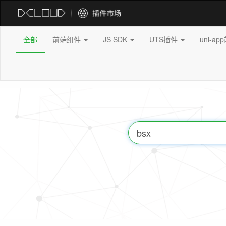
全部
前端组件
JS SDK
UTS插件
uni-a