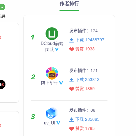
作者排行
度
宽屏
发布插件：
174
0
下载 12488797
DCloud前端
赞赏 1938
团队
发布插件：
171
下载 253813
陌上华年
赞赏 1859
发布插件：
86
下载 285065
uv_UI
0
赞赏 1765