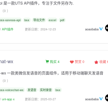
s-api 是一款UTS API插件，专注于文件另存为.
（0 ）
bsx-saveas-api
bsx
导出文件
excel
pdf
API插件
更新日期：2024-12-23
aoaobaba
hat-wx
购买 4
赞赏 0
收藏
echat-wx 一款类微信发语音的页面组件，适用于移动端聊天发语音
（0 ）
bsx-voicechat-wx
发语音
实时录音
bsx
uni-app x
更新日期：2025-03-27
aoaobaba