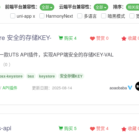
前端平台兼容性：
云端平台兼容性：
排序：
全部
全部
相关
uni-app x
HarmonyNext
多语言
暗黑模式
tore 安全的存储KEY-
购买 4
赞赏 0
收藏
ore 一款UTS API插件，实现APP端安全的存储KEY-VAL
（0 ）
bsx-keystore
bsx
keystore
安全存储KEY
API插件
更新日期：2025-08-14
aoaobaba
-api
购买 5
赞赏 4
收藏