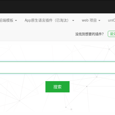
pp前端模板
App原生语言插件（已淘汰）
web 项目
uni
没找到想要的插件？
提
20256
插件
搜索