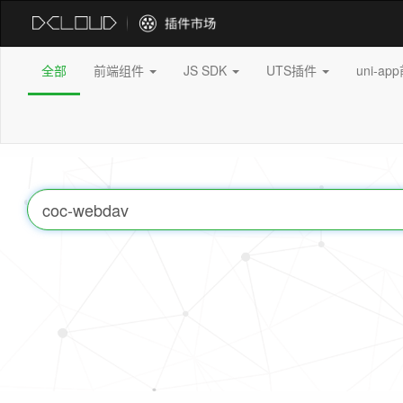
全部
前端组件
JS SDK
UTS插件
uni-a