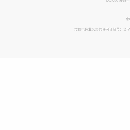
DCloud 即
京
增值电信业务经营许可证编号：合字B2-2