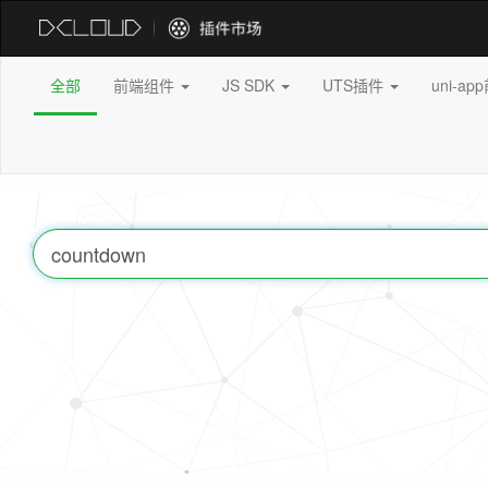
全部
前端组件
JS SDK
UTS插件
uni-a