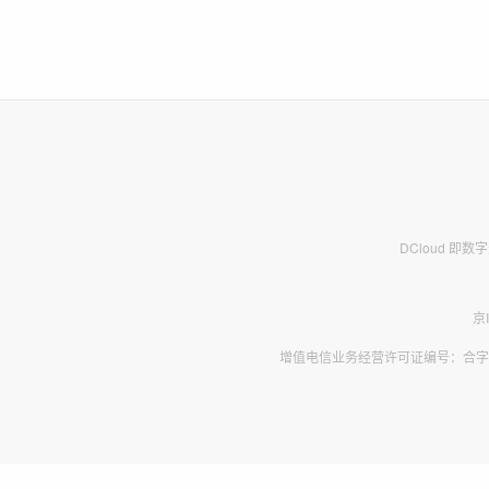
DCloud 即
京
增值电信业务经营许可证编号：合字B2-2