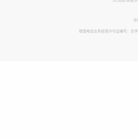
DCloud 即
京
增值电信业务经营许可证编号：合字B2-2