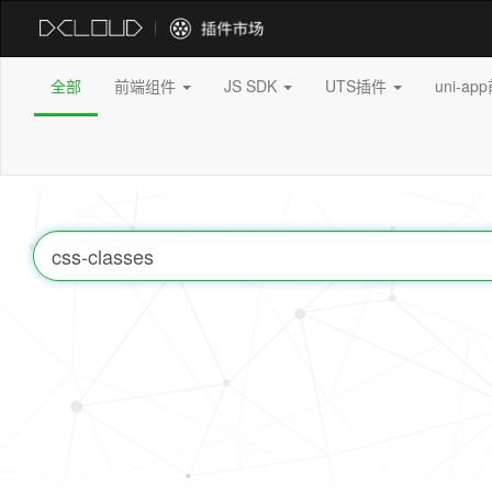
全部
前端组件
JS SDK
UTS插件
uni-a