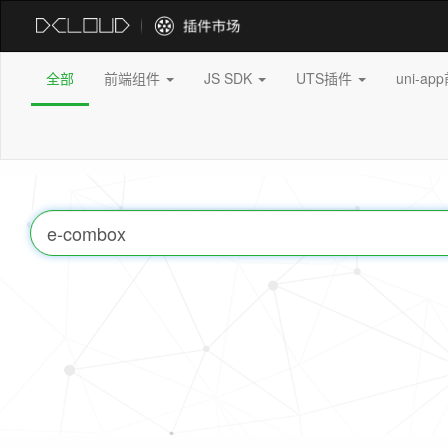
全部
前端组件
JS SDK
UTS插件
uni-a