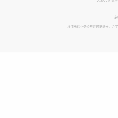
DCloud 即
京
增值电信业务经营许可证编号：合字B2-2